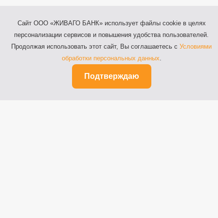
Сайт ООО «ЖИВАГО БАНК» использует файлы cookie в целях
персонализации сервисов и повышения удобства пользователей.
Продолжая использовать этот сайт, Вы соглашаетесь с
Условиями
обработки персональных данных
.
Подтверждаю
Рязань, ул. Почтовая, д.64
Телефоны: 8 (800) 100-64-44,
8 (4912) 55-03-20
Факс: 8 (4912) 27-52-42
© 2014-2026 ООО «ЖИВАГО БАНК»
Лицензия на осуществление банковских
операций