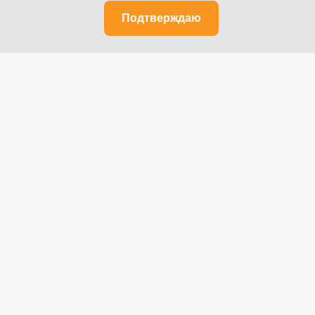
Подтверждаю
Рязань, ул. Почтовая, д.64
Телефоны: 8 (800) 100-64-44,
8 (4912) 55-03-20
Факс: 8 (4912) 27-52-42
© 2014-2026 ООО «ЖИВАГО БАНК»
Лицензия на осуществление банковских
операций
ЦБ РФ № 2065 от 20 июля 2018 года.
Мы в социальных сетях