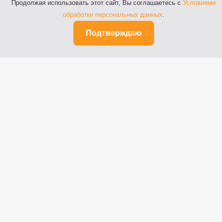
Продолжая использовать этот сайт, Вы соглашаетесь с
Условиями
обработки персональных данных
.
Подтверждаю
Рязань, ул. Почтовая, д.64
Телефоны: 8 (800) 100-64-44,
8 (4912) 55-03-20
Факс: 8 (4912) 27-52-42
© 2014-2026 ООО «ЖИВАГО БАНК»
Лицензия на осуществление банковских
операций
ЦБ РФ № 2065 от 20 июля 2018 года.