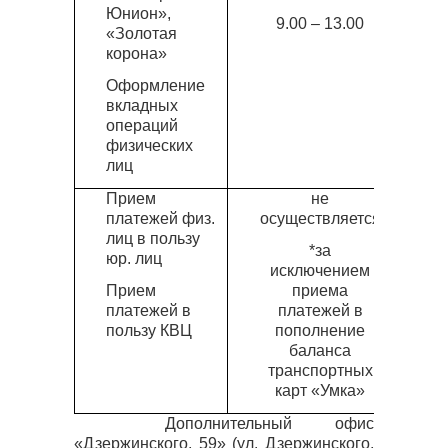
Юнион»,
9.00 – 13.00
«Золотая
корона»
Оформление
вкладных
операций
физических
лиц
Прием
не
платежей физ.
осуществляется
лиц в пользу
*за
юр. лиц
исключением
Прием
приема
платежей в
платежей в
пользу КВЦ
пополнение
баланса
транспортных
карт «Умка»
Дополнительный офис
«Дзержинского, 59» (ул. Дзержинского,