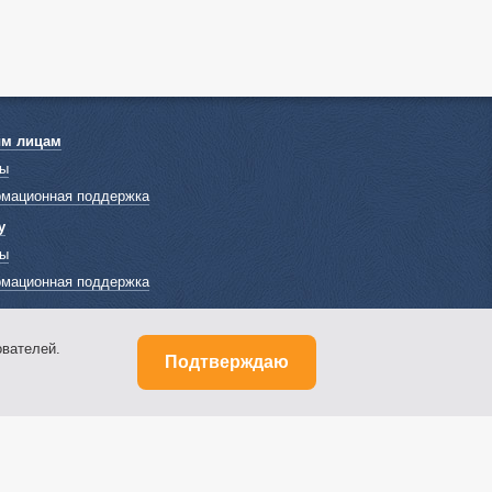
ым лицам
ы
мационная поддержка
у
ы
мационная поддержка
вателей.
Подтверждаю