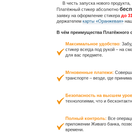
В честь запуска нового продукта, 
бесп
Платёжный стикер абсолютно
заявку на оформление стикера
до 3
держателем
карты «Оранжевая»
наш
В чём преимущества Платёжного 
Максимальное удобство
:
Забу
стикер всегда под рукой – на с
для вас предмете.
Мгновенные платежи:
Совершай
транспорте – везде, где приним
Безопасность на высшем уров
технологиями, что и бесконтакт
Полный контроль:
Все операц
приложении Живаго банка, позв
времени.