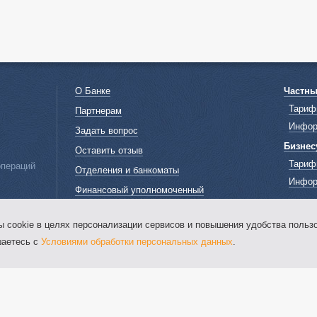
О Банке
Частн
Тариф
Партнерам
Инфор
Задать вопрос
Бизнес
Оставить отзыв
Тариф
операций
Отделения и банкоматы
Инфор
Финансовый уполномоченный
Информация для нотариусов
ookie в целях персонализации сервисов и повышения удобства пользо
Информация о процентных ставках по
договорам банковского вклада с
шаетесь с
Условиями обработки персональных данных
.
физическими лицами
Онлайн-информатор о курсах валют в
кассах ООО "ЖИВАГО БАНК"