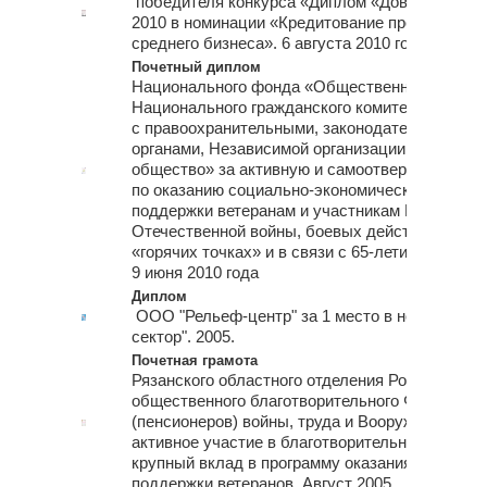
победителя конкурса «Диплом «Доверия потр
2010 в номинации «Кредитование предприятий
среднего бизнеса». 6 августа 2010 года.
Почетный диплом
Национального фонда «Общественное признан
Национального гражданского комитета по вза
с правоохранительными, законодательными и
органами, Независимой организации «Граждан
общество» за активную и самоотверженную д
по оказанию социально-экономической и духо
поддержки ветеранам и участникам Великой
Отечественной войны, боевых действий и спе
«горячих точках» и в связи с 65-летием Велик
9 июня 2010 года
Диплом
ООО "Рельеф-центр" за 1 место в номинации 
сектор". 2005.
Почетная грамота
Рязанского областного отделения Российского
общественного благотворительного Фонда вет
(пенсионеров) войны, труда и Вооруженных си
активное участие в благотворительной деятел
крупный вклад в программу оказания социаль
поддержки ветеранов. Август 2005.