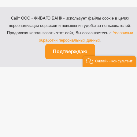
Сайт ООО «ЖИВАГО БАНК» использует файлы cookie в целях
персонализации сервисов и повышения удобства пользователей.
Продолжая использовать этот сайт, Вы соглашаетесь с
Условиями
обработки персональных данных
.
Подтверждаю
Онлайн - консультант
Рязань, ул. Почтовая, д.64
Телефоны: 8 (800) 100-64-44,
8 (4912) 55-03-20
Факс: 8 (4912) 27-52-42
© 2014-2026 ООО «ЖИВАГО БАНК»
Лицензия на осуществление банковских