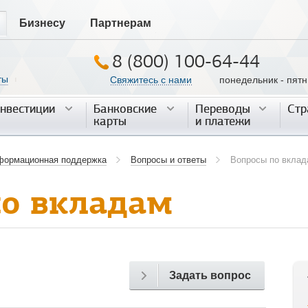
Бизнесу
Партнерам
8 (800) 100-64-44
ты
Свяжитесь с нами
понедельник - пятниц
|
нвестиции
нвестиции
Банковские
Банковские
Переводы
Переводы
Стр
Стр
карты
карты
и платежи
и платежи
формационная поддержка
Вопросы и ответы
Вопросы по вклад
о вкладам
Задать вопрос