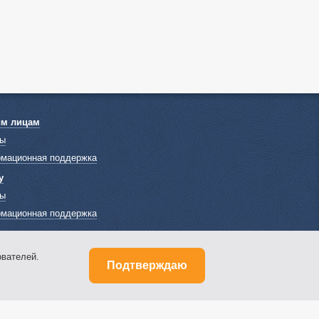
ым лицам
ы
мационная поддержка
у
ы
мационная поддержка
вателей.
Подтверждаю