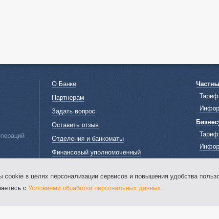
О Банке
Частн
Тариф
Партнерам
Инфор
Задать вопрос
Бизнес
Оставить отзыв
Тариф
операций
Отделения и банкоматы
Инфор
Финансовый уполномоченный
Информация для нотариусов
ookie в целях персонализации сервисов и повышения удобства пользо
Информация о процентных ставках по
договорам банковского вклада с
шаетесь с
Условиями обработки персональных данных
.
физическими лицами
Онлайн-информатор о курсах валют в
кассах ООО "ЖИВАГО БАНК"