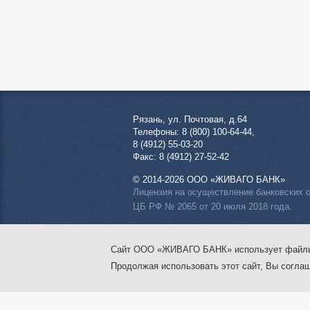
Рязань, ул. Почтовая, д.64
Телефоны: 8 (800) 100-64-44,
8 (4912) 55-03-20
Факс: 8 (4912) 27-52-42
© 2014-2026 ООО «ЖИВАГО БАНК»
Лицензия на осуществление банковских 
ЦБ РФ № 2065 от 20 июля 2018 года.
Сайт ООО «ЖИВАГО БАНК» использует файлы c
Продолжая использовать этот сайт, Вы согла
Мы в социальных сетях