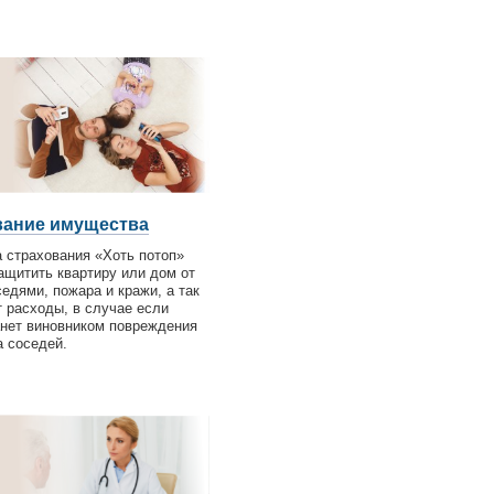
вание имущества
 страхования «Хоть потоп»
ащитить квартиру или дом от
едями, пожара и кражи, а так
т расходы, в случае если
анет виновником повреждения
 соседей.