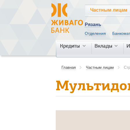
Частным лицам
Рязань
Отделения
Банкома
|
Кредиты
Кредиты
Вклады
Вклады
И
И
Главная
Частным лицам
Ст
Мультидо