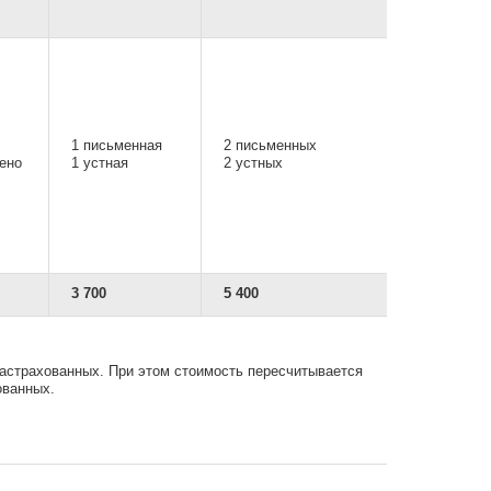
1 письменная
2 письменных
ено
1 устная
2 устных
3 700
5 400
Застрахованных. При этом стоимость пересчитывается
ованных.