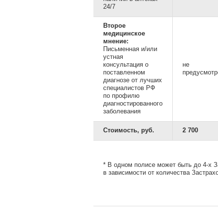
24/7
Второе
медицинское
мнение:
Письменная и/или
устная
консультация о
не
поставленном
предусмотр
диагнозе от лучших
специалистов РФ
по профилю
диагностированного
заболевания
Стоимость, руб.
2 700
* В одном полисе может быть до 4-х 
в зависимости от количества Застрах