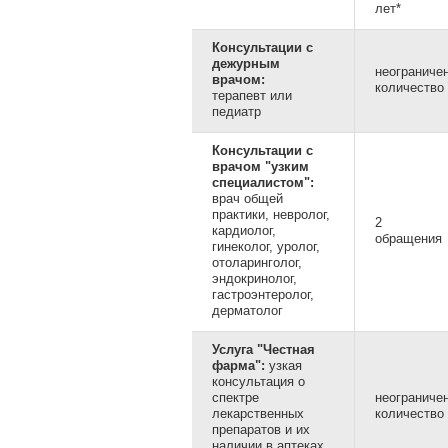
лет*
Консультации с
дежурным
неограниче
врачом:
количество
терапевт или
педиатр
Консультации с
врачом "узким
специалистом":
врач общей
практики, невролог,
2
кардиолог,
обращения
гинеколог, уролог,
отоларинголог,
эндокринолог,
гастроэнтеролог,
дерматолог
Услуга "Честная
фарма":
узкая
консультация о
спектре
неограниче
лекарственных
количество
препаратов и их
наличии в аптеках