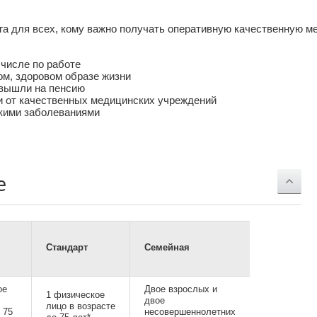
а для всех, кому важно получать оперативную качественную м
числе по работе
м, здоровом образе жизни
 вышли на пенсию
 от качественных медицинских учреждений
кими заболеваниями
е
Стандарт
Семейная
ое
Двое взрослых и
1 физическое
двое
лицо в возрасте
 75
несовершеннолетних