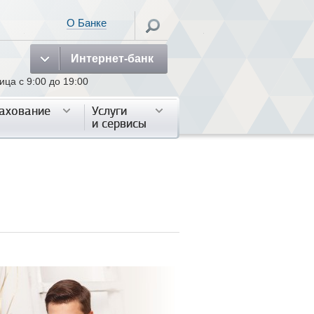
О Банке
Интернет-банк
а с 9:00 до 19:00
ахование
ахование
Услуги
Услуги
и сервисы
и сервисы