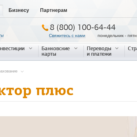
Бизнесу
Партнерам
8 (800) 100-64-44
ты
Свяжитесь с нами
понедельник - пятниц
|
нвестиции
нвестиции
Банковские
Банковские
Переводы
Переводы
Стр
Стр
карты
карты
и платежи
и платежи
рахование
ктор плюс