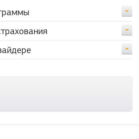
граммы
страхования
вайдере