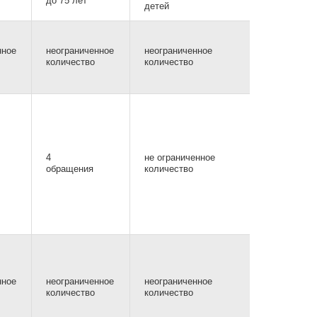
до 75 лет*
детей
нное
неограниченное
неограниченное
количество
количество
4
не ограниченное
обращения
количество
нное
неограниченное
неограниченное
количество
количество