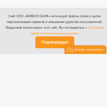
Сайт ООО «ЖИВАГО БАНК» использует файлы cookie в целях
персонализации сервисов и повышения удобства пользователей.
Продолжая использовать этот сайт, Вы соглашаетесь с
Условиями
обработки персональных данных
.
Подтверждаю
Онлайн - консультант
Москва, пр-т. Ленинский, д.2А, пом. 2/2
Телефон: 8 (800) 100-64-44,
Телефон: 8 (495) 098-04-48
© 2014-2026 ООО «ЖИВАГО БАНК»
Лицензия на осуществление банковских
операций