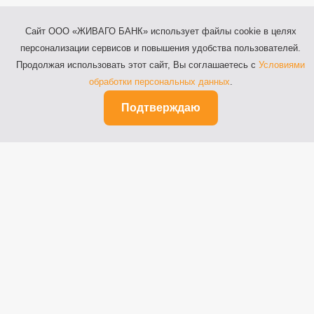
Сайт ООО «ЖИВАГО БАНК» использует файлы cookie в целях
персонализации сервисов и повышения удобства пользователей.
Продолжая использовать этот сайт, Вы соглашаетесь с
Условиями
обработки персональных данных
.
Подтверждаю
Москва, пр-т. Ленинский, д.2А, пом. 2/2
Телефон: 8 (800) 100-64-44,
Телефон: 8 (495) 098-04-48
© 2014-2026 ООО «ЖИВАГО БАНК»
Лицензия на осуществление банковских
операций
ЦБ РФ № 2065 от 20 июля 2018 года.