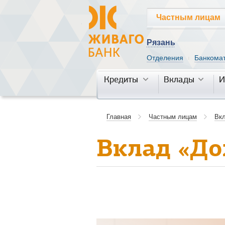
Частным лицам
Рязань
Отделения
Банкома
|
Кредиты
Кредиты
Вклады
Вклады
И
И
Главная
Частным лицам
Вк
Вклад «Д