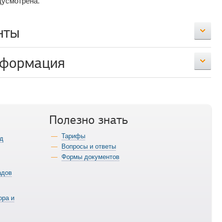
дусмотрена.
нты
нформация
Полезно знать
Тарифы
ад
Вопросы и ответы
Формы документов
адов
ора и