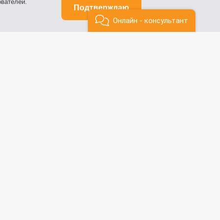
вателей.
Подтверждаю
Онлайн - консультант
ым лицам
ы
мационная поддержка
у
ы
мационная поддержка