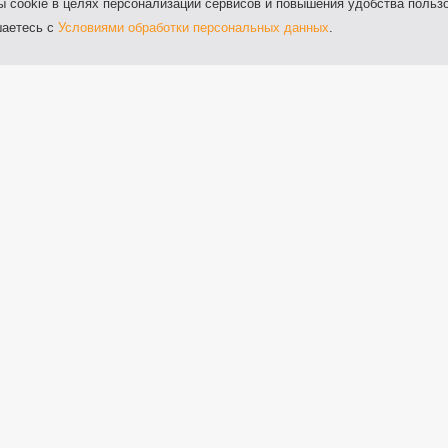
ookie в целях персонализации сервисов и повышения удобства пользо
шаетесь с
Условиями обработки персональных данных
.
О Банке
Частн
Тариф
Партнерам
Инфор
Задать вопрос
Бизнес
Оставить отзыв
Тариф
операций
Отделения и банкоматы
Инфор
Финансовый уполномоченный
Информация для нотариусов
Информация о процентных ставках по
договорам банковского вклада с
физическими лицами
Онлайн-информатор о курсах валют в
кассах ООО "ЖИВАГО БАНК"