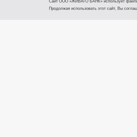
Сайт ООО «ЖИВАГО БАНК» использует файлы c
Продолжая использовать этот сайт, Вы согла
Рязань, ул. Почтовая, д.64
Телефоны: 8 (800) 100-64-44,
8 (4912) 55-03-20
Факс: 8 (4912) 27-52-42
© 2014-2026 ООО «ЖИВАГО БАНК»
Лицензия на осуществление банковских 
ЦБ РФ № 2065 от 20 июля 2018 года.
Мы в социальных сетях
Какой сейчас курс обмена валют?