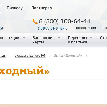
Бизнесу
Партнерам
8 (800) 100-64-44
ты
Свяжитесь с нами
понедельник - пятниц
|
нвестиции
нвестиции
Банковские
Банковские
Переводы
Переводы
Стр
Стр
карты
карты
и платежи
и платежи
лады
Вклады в валюте РФ
Вклад «Доходный»
оходный»